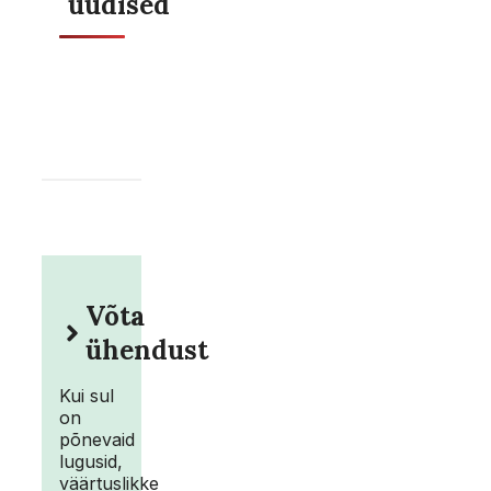
uudised
Võta
ühendust
Kui sul
on
põnevaid
lugusid,
väärtuslikke