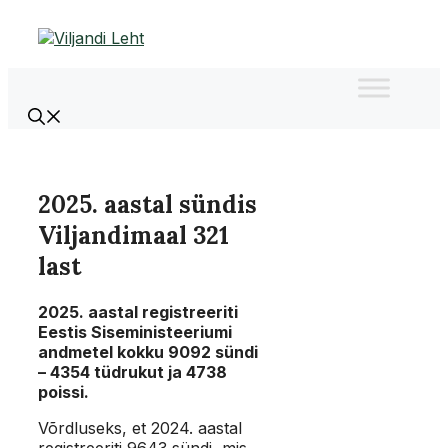
Liigu
sisu
juurde
2025. aastal sündis
Viljandimaal 321
last
2025. aastal registreeriti
Eestis Siseministeeriumi
andmetel kokku 9092 sündi
– 4354 tüdrukut ja 4738
poissi.
Võrdluseks, et 2024. aastal
registreeriti 9643 sündi, mis