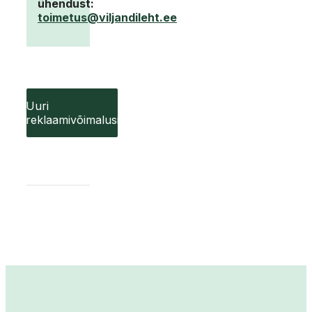
ühendust:
toimetus@viljandileht.ee
Uuri
reklaamivõimalusi