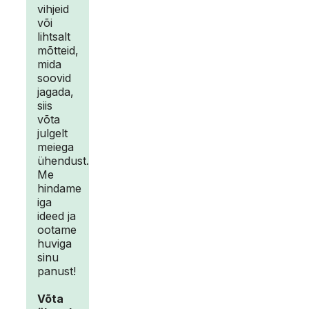
vihjeid
või
lihtsalt
mõtteid,
mida
soovid
jagada,
siis
võta
julgelt
meiega
ühendust.
Me
hindame
iga
ideed ja
ootame
huviga
sinu
panust!
Võta