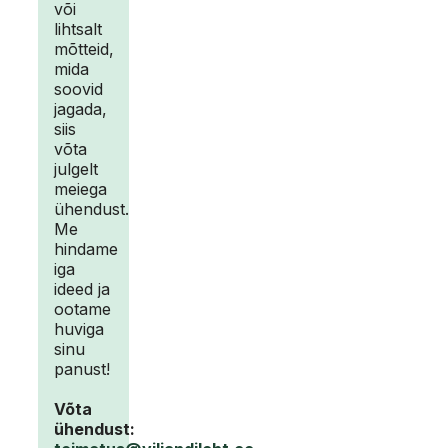
või
lihtsalt
mõtteid,
mida
soovid
jagada,
siis
võta
julgelt
meiega
ühendust.
Me
hindame
iga
ideed ja
ootame
huviga
sinu
panust!
Võta
ühendust: