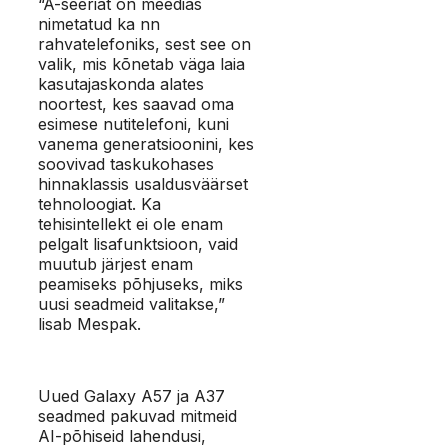
“A-seeriat on meedias
nimetatud ka nn
rahvatelefoniks, sest see on
valik, mis kõnetab väga laia
kasutajaskonda alates
noortest, kes saavad oma
esimese nutitelefoni, kuni
vanema generatsioonini, kes
soovivad taskukohases
hinnaklassis usaldusväärset
tehnoloogiat. Ka
tehisintellekt ei ole enam
pelgalt lisafunktsioon, vaid
muutub järjest enam
peamiseks põhjuseks, miks
uusi seadmeid valitakse,”
lisab Mespak.
Uued Galaxy A57 ja A37
seadmed pakuvad mitmeid
AI-põhiseid lahendusi,