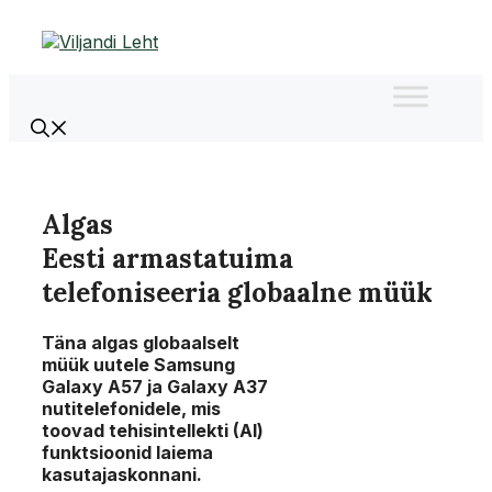
Liigu
sisu
juurde
Algas
Eesti armastatuima
telefoniseeria globaalne müük
Täna algas globaalselt
müük uutele Samsung
Galaxy A57 ja Galaxy A37
nutitelefonidele, mis
toovad tehisintellekti (AI)
funktsioonid laiema
kasutajaskonnani.