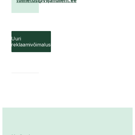
toimetus@viljandileht.ee
Uuri
reklaamivõimalusi