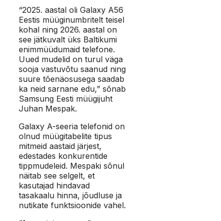
“2025. aastal oli Galaxy A56
Eestis müüginumbritelt teisel
kohal ning 2026. aastal on
see jätkuvalt üks Baltikumi
enimmüüdumaid telefone.
Uued mudelid on turul väga
sooja vastuvõtu saanud ning
suure tõenäosusega saadab
ka neid sarnane edu,” sõnab
Samsung Eesti müügijuht
Juhan Mespak.
Galaxy A-seeria telefonid on
olnud müügitabelite tipus
mitmeid aastaid järjest,
edestades konkurentide
tippmudeleid. Mespaki sõnul
näitab see selgelt, et
kasutajad hindavad
tasakaalu hinna, jõudluse ja
nutikate funktsioonide vahel.