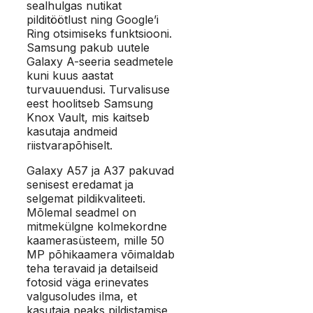
sealhulgas nutikat
pilditöötlust ning Google’i
Ring otsimiseks funktsiooni.
Samsung pakub uutele
Galaxy A-seeria seadmetele
kuni kuus aastat
turvauuendusi. Turvalisuse
eest hoolitseb Samsung
Knox Vault, mis kaitseb
kasutaja andmeid
riistvarapõhiselt.
Galaxy A57 ja A37 pakuvad
senisest eredamat ja
selgemat pildikvaliteeti.
Mõlemal seadmel on
mitmekülgne kolmekordne
kaamerasüsteem, mille 50
MP põhikaamera võimaldab
teha teravaid ja detailseid
fotosid väga erinevates
valgusoludes ilma, et
kasutaja peaks pildistamise