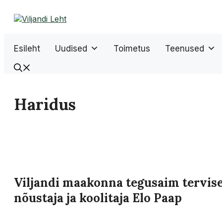
Liigu
sisu
juurde
Esileht
Uudised
Toimetus
Teenused
Haridus
Viljandi maakonna tegusaim tervis
nõustaja ja koolitaja Elo Paap