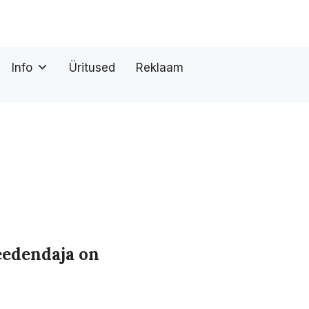
Info
Üritused
Reklaam
eedendaja on