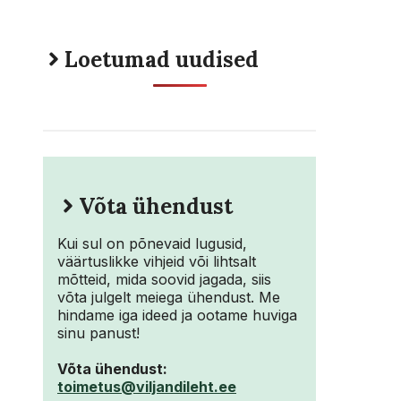
Loetumad uudised
Võta ühendust
Kui sul on põnevaid lugusid,
väärtuslikke vihjeid või lihtsalt
mõtteid, mida soovid jagada, siis
võta julgelt meiega ühendust. Me
hindame iga ideed ja ootame huviga
sinu panust!
Võta ühendust:
toimetus@viljandileht.ee