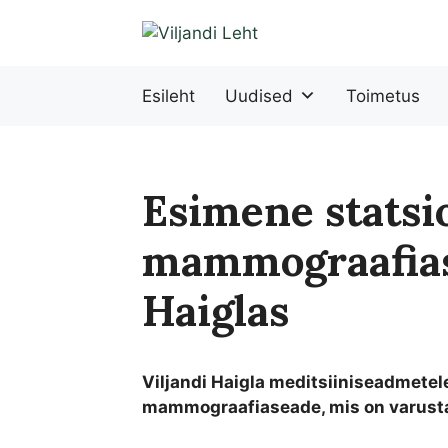
Liigu
sisu
juurde
Esileht
Uudised
Toimetus
Esimene statsi
mammograafias
Haiglas
Viljandi Haigla meditsiiniseadmetel
mammograafiaseade, mis on varust