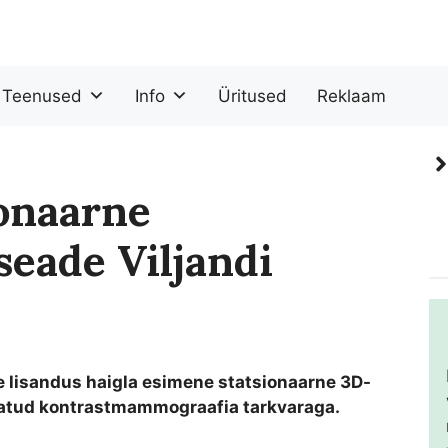
Teenused
Info
Üritused
Reklaam
onaarne
eade Viljandi
e lisandus haigla esimene statsionaarne 3D-
atud kontrastmammograafia tarkvaraga.