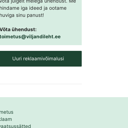
võta julgelt meiega ühendust. Me
hindame iga ideed ja ootame
huviga sinu panust!
Võta ühendust:
toimetus@viljandileht.ee
Uuri reklaamivõimalusi
imetus
klaam
vaatsussätted