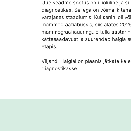
Uue seadme soetus on ülioluline ja s
diagnostikas. Sellega on võimalik teh
varajases staadiumis. Kui senini oli võ
mammograafiabussis, siis alates 2026
mammograafiauuringule tulla aastaring
kättesaadavust ja suurendab haigla s
etapis.
Viljandi Haiglal on plaanis jätkata ka
diagnostikasse.