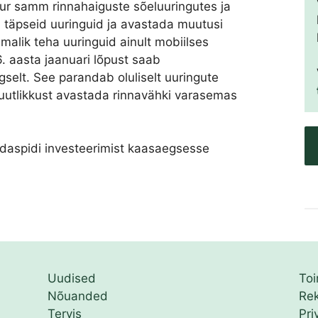
uur samm rinnahaiguste sõeluuringutes ja
a täpseid uuringuid ja avastada muutusi
imalik teha uuringuid ainult mobiilses
. aasta jaanuari lõpust saab
selt. See parandab oluliselt uuringute
uutlikkust avastada rinnavähki varasemas
 edaspidi investeerimist kaasaegsesse
Uudised
To
Nõuanded
Re
Tervis
Pri