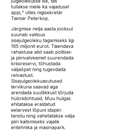
julgeolekusse ise, siis
tullakse meile ka vajadusel
appi,“ ütles riigisekretär
Taimar Peterkop.
Järgmise nelja aasta jooksul
suunab valitsus
sisejulgeoleku tagamiseks ligi
165 miljonit eurot. Täiendava
rahastuse abil saab politsei-
ja piirivalveamet suurendada
kriisireservi, tõhustada
väljaõpet ning tugevdada
relvastust.
Sisejulgeolekuasutused
tervikuna saavad aga
arendada suutlikkust tõrjuda
hübriidohtusid. Muu hulgas
ehitatakse eraldatud
eelarvest lõpuni idapiiri
taristu ning vahetatakse välja
piiri kaitsmiseks vajalik
eritehnika ja masinapark.