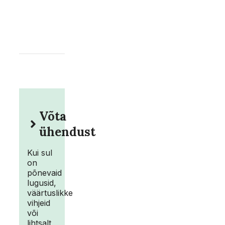
Võta
ühendust
Kui sul
on
põnevaid
lugusid,
väärtuslikke
vihjeid
või
lihtsalt