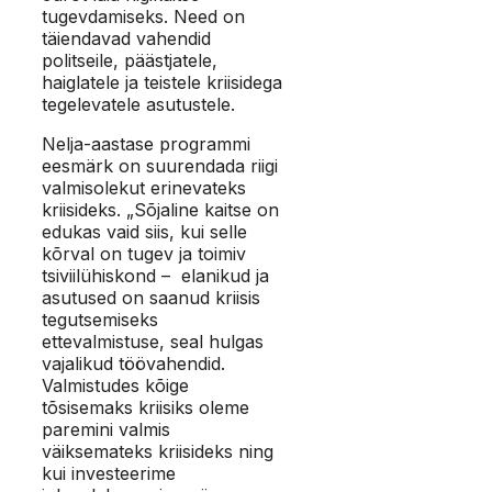
tugevdamiseks. Need on
täiendavad vahendid
politseile, päästjatele,
haiglatele ja teistele kriisidega
tegelevatele asutustele.
Nelja-aastase programmi
eesmärk on suurendada riigi
valmisolekut erinevateks
kriisideks. „Sõjaline kaitse on
edukas vaid siis, kui selle
kõrval on tugev ja toimiv
tsiviilühiskond – elanikud ja
asutused on saanud kriisis
tegutsemiseks
ettevalmistuse, seal hulgas
vajalikud töövahendid.
Valmistudes kõige
tõsisemaks kriisiks oleme
paremini valmis
väiksemateks kriisideks ning
kui investeerime