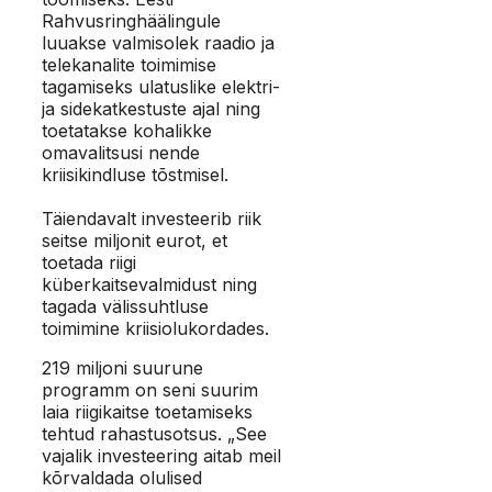
Rahvusringhäälingule
luuakse valmisolek raadio ja
telekanalite toimimise
tagamiseks ulatuslike elektri-
ja sidekatkestuste ajal ning
toetatakse kohalikke
omavalitsusi nende
kriisikindluse tõstmisel.
Täiendavalt investeerib riik
seitse miljonit eurot, et
toetada riigi
küberkaitsevalmidust ning
tagada välissuhtluse
toimimine kriisiolukordades.
219 miljoni suurune
programm on seni suurim
laia riigikaitse toetamiseks
tehtud rahastusotsus. „See
vajalik investeering aitab meil
kõrvaldada olulised