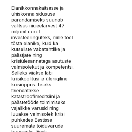
Elanikkonnakaitsesse ja
ühiskonna sidususe
parandamiseks suunab
valitsus riigieelarvest 47
miljonit eurot
investeeringuteks, mille toel
tõsta elanike, kuid ka
kutseliste vabatahtlike ja
päästjate ning
kriisiülesannetega asutuste
valmisolekut ja kompetentsi.
Selleks viiakse läbi
kriisikoolitusi ja üleriigiline
kriisiõppus. Lisaks
täiendatakse
katastroofimeditsiini ja
päästetööde toimimiseks
vajalikke varusid ning
luuakse valmisolek kriisi
puhkedes Eestisse
suuremate toiduvarude
toomiseks. Eesti