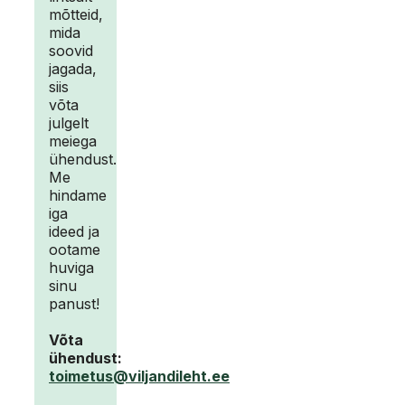
mõtteid,
mida
soovid
jagada,
siis
võta
julgelt
meiega
ühendust.
Me
hindame
iga
ideed ja
ootame
huviga
sinu
panust!
Võta
ühendust:
toimetus@viljandileht.ee