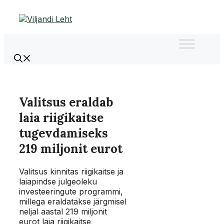
Liigu
sisu
juurde
Valitsus eraldab
laia riigikaitse
tugevdamiseks
219 miljonit eurot
Valitsus kinnitas riigikaitse ja
laiapindse julgeoleku
investeeringute programmi,
millega eraldatakse järgmisel
neljal aastal 219 miljonit
eurot laia riigikaitse