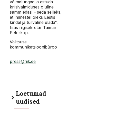
võimelüngad ja astuda
kriisivalmiduses oluline
samm edasi – seda selleks,
et inimestel oleks Eestis
kindel ja turvaline elada“,
lisas riigisekretär Taimar
Peterkop.
Valitsuse
kommunikatsioonibüroo
press@riik.ee
Loetumad
uudised