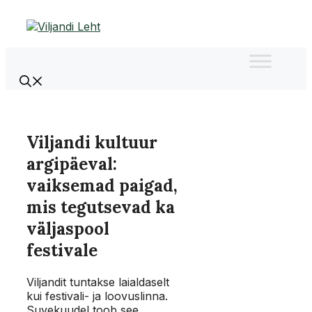
Liigu
sisu
juurde
Viljandi kultuur
argipäeval:
vaiksemad paigad,
mis tegutsevad ka
väljaspool
festivale
Viljandit tuntakse laialdaselt
kui festivali- ja loovuslinna.
Suvekuudel toob see