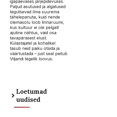
igapäevases järjepidevuses.
Paljud asutused ja algatused
tegutsevad ilma suurema
tähelepanuta, kuid nende
olemasolu loob linnaruumi,
kus kultuur ei ole pelgalt
ajutine nähtus, vaid osa
tavapärasest elust.
Külastajatel ja kohalikel
tasub neid paiku otsida ja
väärtustada – just seal peitub
Viljandi tegelik loovus.
Loetumad
uudised