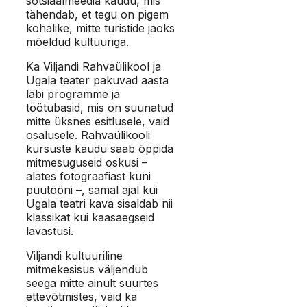
sotsiaalmeedia kaudu, mis
tähendab, et tegu on pigem
kohalike, mitte turistide jaoks
mõeldud kultuuriga.
Ka Viljandi Rahvaülikool ja
Ugala teater pakuvad aasta
läbi programme ja
töötubasid, mis on suunatud
mitte üksnes esitlusele, vaid
osalusele. Rahvaülikooli
kursuste kaudu saab õppida
mitmesuguseid oskusi –
alates fotograafiast kuni
puutööni –, samal ajal kui
Ugala teatri kava sisaldab nii
klassikat kui kaasaegseid
lavastusi.
Viljandi kultuuriline
mitmekesisus väljendub
seega mitte ainult suurtes
ettevõtmistes, vaid ka