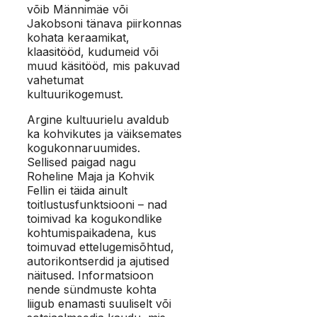
võib Männimäe või
Jakobsoni tänava piirkonnas
kohata keraamikat,
klaasitööd, kudumeid või
muud käsitööd, mis pakuvad
vahetumat
kultuurikogemust.
Argine kultuurielu avaldub
ka kohvikutes ja väiksemates
kogukonnaruumides.
Sellised paigad nagu
Roheline Maja ja Kohvik
Fellin ei täida ainult
toitlustusfunktsiooni – nad
toimivad ka kogukondlike
kohtumispaikadena, kus
toimuvad ettelugemisõhtud,
autorikontserdid ja ajutised
näitused. Informatsioon
nende sündmuste kohta
liigub enamasti suuliselt või