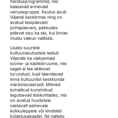
haridusprogrammid, mis
kaasavad erinevaid
vanusegruppe. Asutus asub
Viljandi kesklinnas ning on
avatud teisipäevast
pühapäevani, pakkudes
pidevat sisu ka siis, kui linnas
muidu vaikus valitseb.
Lisaks suurtele
kultuuriasutustele leidub
Viljandis ka väiksemaid
loome- ja käsitööruume, mis
sageli ei tee aktiivset
turundust, kuid täiendavad
linna kultuurilist keskkonda
märkimisväärselt. Mitmed
kohalikud kunstnikud
tegutsevad töökohtades, mis
on avatud huvilistele
vastavalt eelnevale
kokkuleppele või kindlatel
külastusaegadel. Nii näiteks