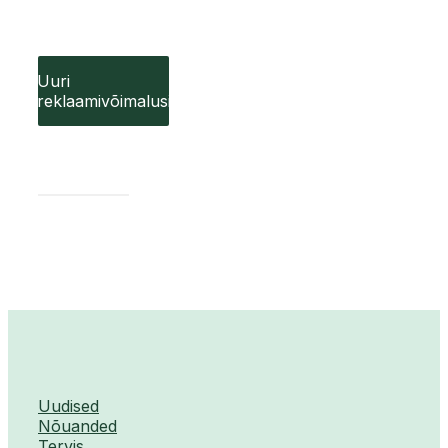
Uuri
reklaamivõimalusi
Uudised
Nõuanded
Tervis