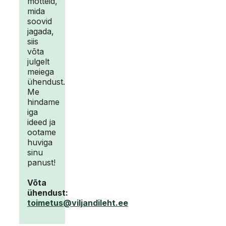
mõtteid,
mida
soovid
jagada,
siis
võta
julgelt
meiega
ühendust.
Me
hindame
iga
ideed ja
ootame
huviga
sinu
panust!
Võta
ühendust:
toimetus@viljandileht.ee