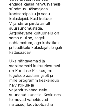
endaga kaasa rahvusvahelisi
sündmusi, täismajaga
kontserdipaiku ja sadu
külastajaid. Kuid kultuur
Viljandis ei piirdu ainult
suursündmustega.
Argipäevane kultuurielu on
sama oluline, sageli
nähtamatum, aga kohalikele
ja teadlikele külastajatele igati
kättesaadav.
Üks nähtavamaid ja
stabiilsemaid kultuuriasutusi
on Kondase Keskus, mis
tegutseb aastaringselt ja
mille programm keskendub
naivistlikule ja
väljendusvabadusele
suunatud kunstile. Keskuses
toimuvad vahelduvad
näitused, loovtöötoad ja