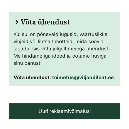
Võta ühendust
Kui sul on põnevaid lugusid, väärtuslikke
vihjeid või lihtsalt mõtteid, mida soovid
jagada, siis võta julgelt meiega ühendust.
Me hindame iga ideed ja ootame huviga
sinu panust!
Võta ühendust:
toimetus@viljandileht.ee
Uuri reklaamivõimalusi