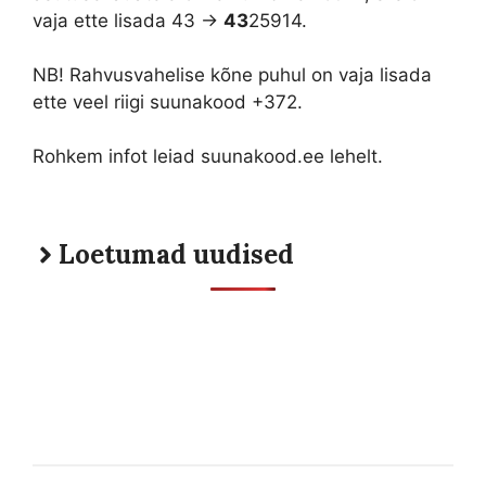
vaja ette lisada 43 ->
43
25914.
NB! Rahvusvahelise kõne puhul on vaja lisada
ette veel riigi suunakood +372.
Rohkem infot leiad suunakood.ee lehelt.
Loetumad uudised