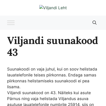
Liigu
sisu
juurde
Viljandi suunakood
43
Suunakoodi on vaja juhul, kui on soov helistada
lauatelefonile teises piirkonnas. Endaga samas
piirkonnas helistamiseks suunakoodi ei pea
lisama.
Viljandi suunakood on 43. Näiteks kui asute
Pärnus ning vaja helistada Viljandus asuva
asutuse lauatelefonile numbrile 25914, siis on