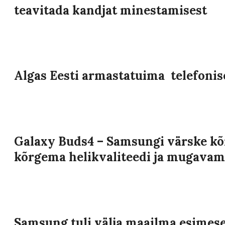
teavitada kandjat minestamisest
Algas Eesti armastatuima telefoni
Galaxy Buds4 – Samsungi värske kõ
kõrgema helikvaliteedi ja mugavama
Samsung tuli välja maailma esimese