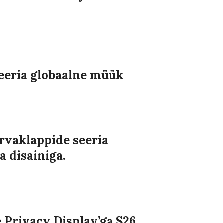
seeria globaalne müük
rvaklappide seeria
 disainiga.
 Privacy Display’ga S26