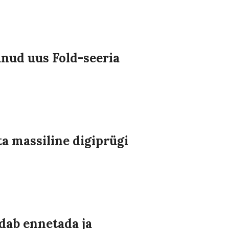
nud uus Fold-seeria
a massiline digiprügi
udab ennetada ja