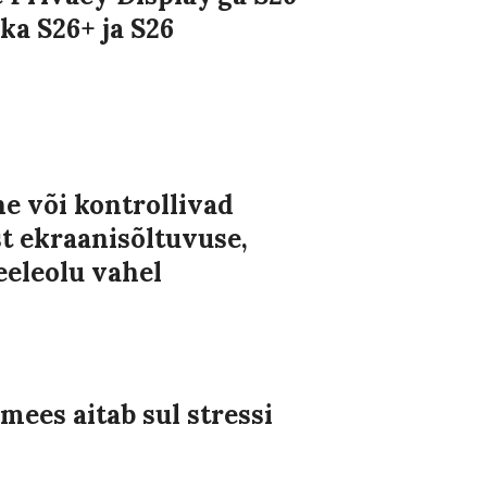
ka S26+ ja S26
e või kontrollivad
t ekraanisõltuvuse,
eeleolu vahel
mees aitab sul stressi