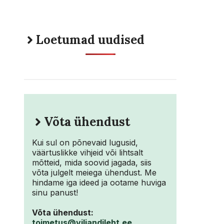
Loetumad uudised
Võta ühendust
Kui sul on põnevaid lugusid,
väärtuslikke vihjeid või lihtsalt
mõtteid, mida soovid jagada, siis
võta julgelt meiega ühendust. Me
hindame iga ideed ja ootame huviga
sinu panust!
Võta ühendust:
toimetus@viljandileht.ee