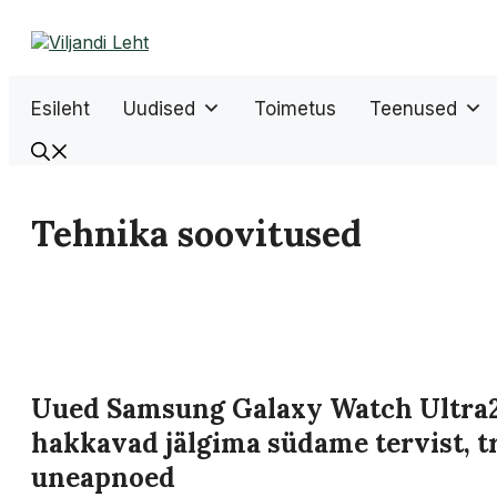
Liigu
sisu
juurde
Esileht
Uudised
Toimetus
Teenused
Tehnika soovitused
Uued Samsung Galaxy Watch Ultra2
hakkavad jälgima südame tervist, 
uneapnoed